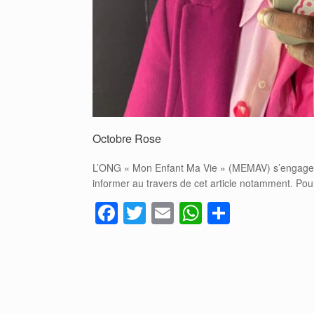
Octobre Rose
L’ONG « Mon Enfant Ma Vie » (MEMAV) s’engage pou
informer au travers de cet article notamment. Pour
F
T
E
W
P
a
wi
m
h
ar
c
tt
ail
at
ta
e
er
s
g
b
A
er