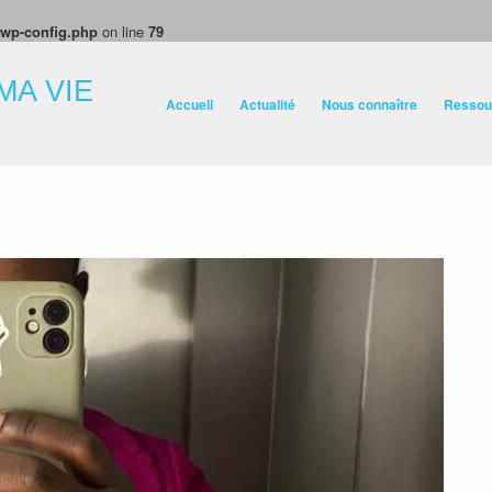
/wp-config.php
on line
79
MA VIE
Accueil
Actualité
Nous connaître
Ressou