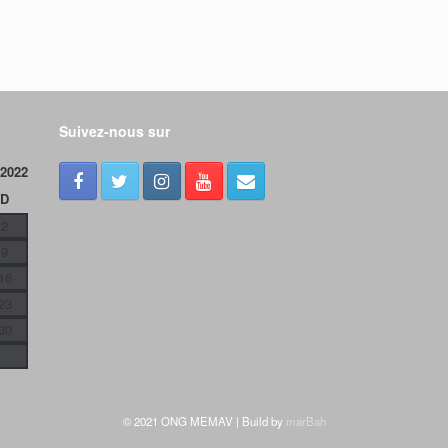
Suivez-nous sur
 2022
D
2
9
16
23
30
©️ 2021 ONG MEMAV | Build by
marBah