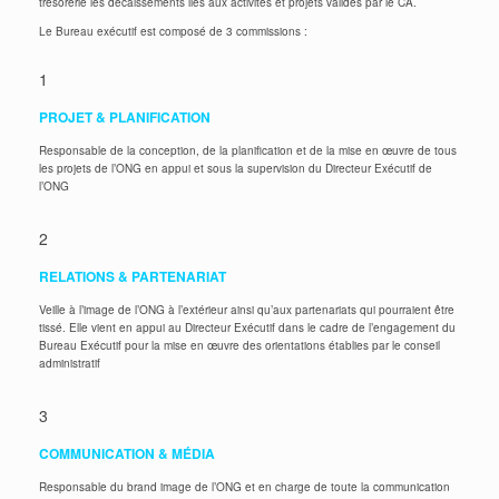
trésorerie les décaissements liés aux activités et projets validés par le CA.
Le Bureau exécutif est composé de 3 commissions :
1
PROJET
&
PLANIFICATION
Responsable de la conception, de la planification et de la mise en œuvre de tous
les projets de l’ONG en appui et sous la supervision du Directeur Exécutif de
l’ONG
2
RELATIONS & PARTENARIAT
Veille à l’image de l’ONG à l’extérieur ainsi qu’aux partenariats qui pourraient être
tissé. Elle vient en appui au Directeur Exécutif dans le cadre de l’engagement du
Bureau Exécutif pour la mise en œuvre des orientations établies par le conseil
administratif
3
COMMUNICATION & MÉDIA
Responsable du brand image de l’ONG et en charge de toute la communication