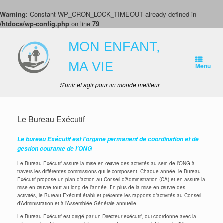
Warning
: Constant WP_CRON_LOCK_TIMEOUT already defined in
/htdocs/wp-config.php
on line
79
Skip
to
MON ENFANT,
content
MA VIE
Menu
S'unir et agir pour un monde meilleur
Le Bureau Exécutif
Le bureau Exécutif est l’organe permanent de coordination et de
gestion courante de l’ONG
Le Bureau Exécutif assure la mise en œuvre des activités au sein de l’ONG à
travers les différentes commissions qui le composent. Chaque année, le Bureau
Exécutif propose un plan d’action au Conseil d’Administration (CA) et en assure la
mise en œuvre tout au long de l’année. En plus de la mise en œuvre des
activités, le Bureau Exécutif établi et présente les rapports d’activités au Conseil
d’Administration et à l’Assemblée Générale annuelle.
Le Bureau Exécutif est dirigé par un Directeur exécutif, qui coordonne avec la