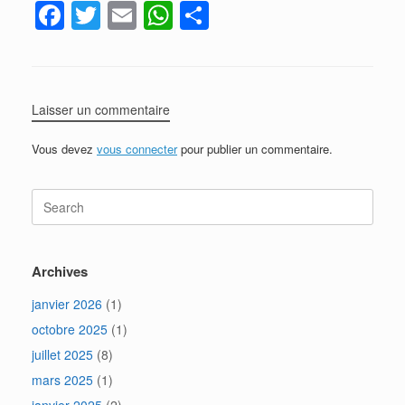
F
T
E
W
P
a
wi
m
h
ar
c
tt
ail
at
ta
e
er
s
g
Laisser un commentaire
b
A
er
o
p
Vous devez
vous connecter
pour publier un commentaire.
o
p
Search
k
for:
Archives
janvier 2026
(1)
octobre 2025
(1)
juillet 2025
(8)
mars 2025
(1)