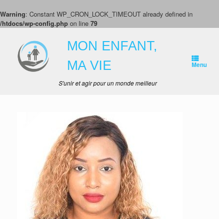
Warning
: Constant WP_CRON_LOCK_TIMEOUT already defined in
/htdocs/wp-config.php
on line
79
Skip
to
MON ENFANT,
content
MA VIE
Menu
S'unir et agir pour un monde meilleur