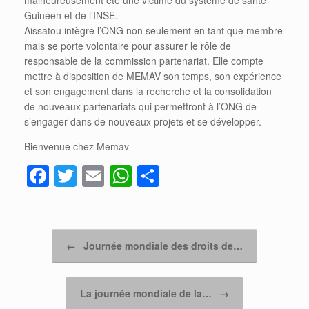
malheureusement été une victime du système de santé
Guinéen et de l’INSE.
Aissatou intègre l’ONG non seulement en tant que membre
mais se porte volontaire pour assurer le rôle de
responsable de la commission partenariat. Elle compte
mettre à disposition de MEMAV son temps, son expérience
et son engagement dans la recherche et la consolidation
de nouveaux partenariats qui permettront à l’ONG de
s’engager dans de nouveaux projets et se développer.
Bienvenue chez Memav
F
T
E
W
P
a
wi
m
h
ar
c
tt
ail
at
ta
e
er
s
g
Post navigation
←
Journée mondiale des droits de…
b
A
er
o
p
La journée mondiale de la…
→
o
p