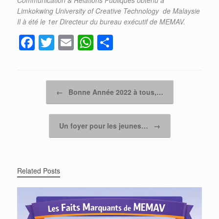
Communication & Relations Publiques obtenu à
Limkokwing University of Creative Technology de Malaysie
Il à été le 1er Directeur du bureau exécutif de MEMAV.
F
T
E
W
P
a
wi
m
h
ar
c
tt
ail
at
ta
e
er
s
g
Post navigation
←
Bonne Année 2022 à tous,…
b
A
er
o
p
Un foyer pour les jeunes…
→
o
p
k
Related Posts