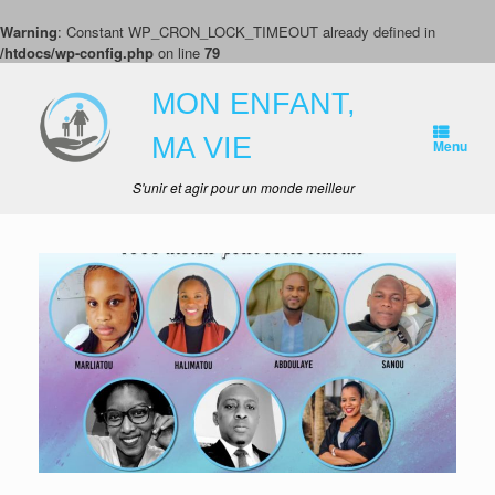
Warning
: Constant WP_CRON_LOCK_TIMEOUT already defined in
/htdocs/wp-config.php
on line
79
Skip
to
MON ENFANT,
content
MA VIE
Menu
S'unir et agir pour un monde meilleur