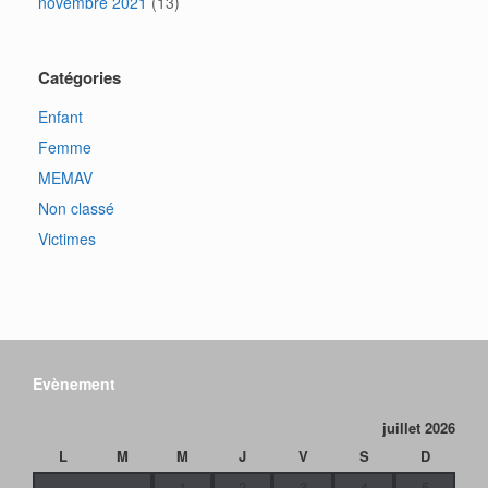
novembre 2021
(13)
Catégories
Enfant
Femme
MEMAV
Non classé
Victimes
Evènement
juillet 2026
L
M
M
J
V
S
D
1
2
3
4
5