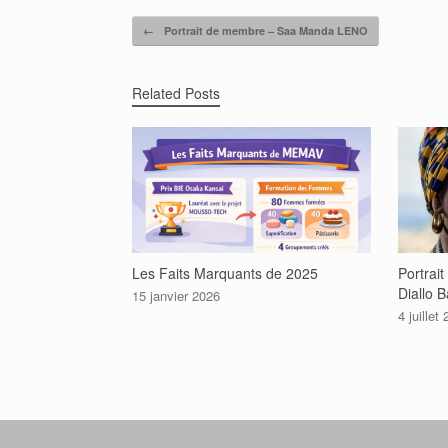
Post navigation
←
Portrait de membre – Saa Manda LENO
Related Posts
Les Faits Marquants de 2025
Portrai
Diallo B
15 janvier 2026
4 juillet