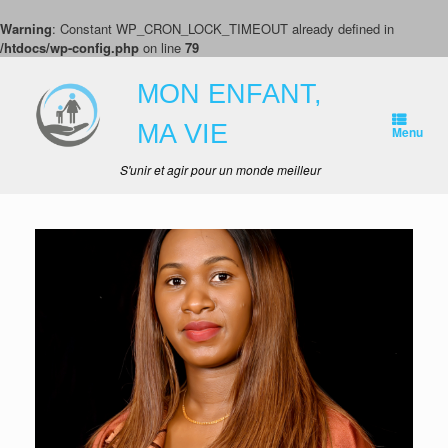
Warning
: Constant WP_CRON_LOCK_TIMEOUT already defined in
/htdocs/wp-config.php
on line
79
Skip
to
MON ENFANT,
content
MA VIE
Menu
S'unir et agir pour un monde meilleur