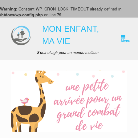
Warning
: Constant WP_CRON_LOCK_TIMEOUT already defined in
/htdocs/wp-config.php
on line
79
Skip
to
MON ENFANT,
content
MA VIE
Menu
S'unir et agir pour un monde meilleur